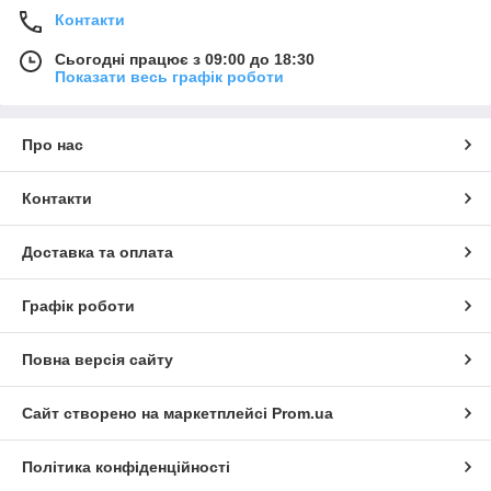
вентиляции и климат-контроля, мы выбираем для
Контакти
покупателей только сертифицированные оригинальные
модели. Электроприводы Lufberg – это европейские
Сьогодні працює з 09:00 до 18:30
технологии по разумной цене!
Показати весь графік роботи
Про нас
Контакти
Доставка та оплата
Графік роботи
Повна версія сайту
Сайт створено на маркетплейсі
Prom.ua
Політика конфіденційності