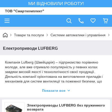
МИ ВІДНОВИЛИ РОБОТУ!
ТОВ "Смарткомплект"
Товари та послуги
Системи автоматики і управління
Електроприводи LUFBERG
Компанія Lufberg (Швейцарія) – підприємство порівняно
молоде, але вже отримало популярність у певних колах
завдяки високій якості і технологічності своєї продукції.
Діяльність компанії орієнтована на виготовлення приладів і
механізмів для систем вентиляції та пожежної безпеки, що
працюють в автоматичному режимі. Одна з найбільш відомих
Показати все
категорій продукції — електроприводи Lufberg, які призначені
для роботи в системах вентиляції та пожежної безпеки, а
також змішувальних водяних вузлів.
Электроприводы LUFBERG без пружинного
Многочисленный модельный ряд устройств позволяет
возврата
выбрать все параметры, имеющие значение для