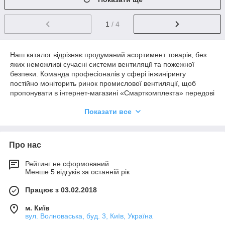
1
/ 4
Наш каталог відрізняє продуманий асортимент товарів, без
яких неможливі сучасні системи вентиляції та пожежної
безпеки. Команда професіоналів у сфері інжинірингу
постійно моніторить ринок промислової вентиляції, щоб
пропонувати в інтернет-магазині «Смарткомплекта» передові
механізми, з хорошою функціональністю, надійністю,
Показати все
лаконічним дизайном і зручністю експлуатації. Саме до таких
відносяться електроприводи Lufberg – прискорені, з
пружинним поверненням і без нього. Вони безпечні,
ефективні і надійні. Відмінна якість, передові технічні рішення
Про нас
в області автоматизації систем вентиляції – все це ви
знайдете в даній товарній групі.
Рейтинг не сформований
Менше 5 відгуків за останній рік
Наши консультанты всегда готовы ответить на все вопросы,
связанные с выбором и работой вентиляционных систем,
Працює з 03.02.2018
приводов систем пожарной безопасности, воздушных и
противопожарных клапанов. Все товарные позиции
м. Київ
сопровождают фотографии и подробные описания. Имея
вул. Волноваська, буд. 3, Київ, Україна
10-летний опыт в сфере инжиниринга, а также систем