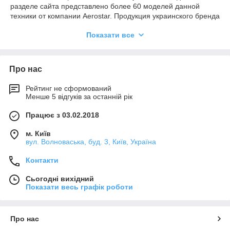
разделе сайта представлено более 60 моделей данной
техники от компании Aerostar. Продукция украинского бренда
способна обеспечить нагрев воздуха (устройства с
Показати все
рекуперацией тепла), его обработку и утилизацию.
Реализуем самые современные решения для бытовых и
коммерческих систем вентиляции.
Про нас
Приточно-вытяжные установки
Рейтинг не сформований
Менше 5 відгуків за останній рік
Працює з 03.02.2018
Фирменные установки Aerostar отличаются широкими
функциональными возможностями, а большой выбор на
м. Київ
сайте позволяет подобрать оборудование с нужными именно
вул. Волноваська, буд. 3, Київ, Україна
вам характеристиками и режимами работы (с рекуперацией
тепла, для использования в медицинских учреждениях и
Контакти
т.д.). Основные достоинства приточно-вытяжных установок:
Сьогодні вихідний
высокое качество изготовления и сборки — только
Показати весь графік роботи
лучшие материалы;
использование энергосберегающих технологий,
надежные комплектующие приточно-вытяжных
Про нас
установок;