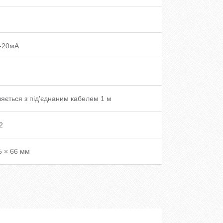
4-20мА
яється з під'єднаним кабелем 1 м
2
5 × 66 мм