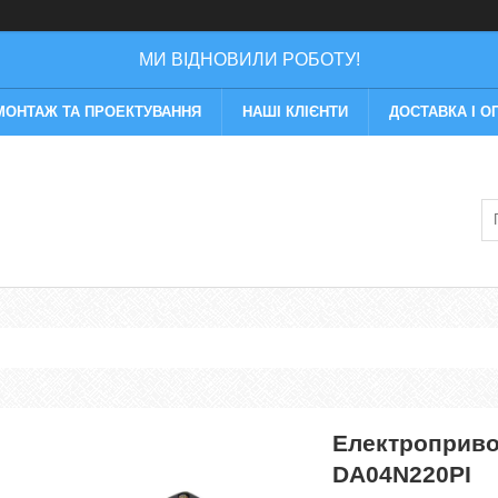
МИ ВІДНОВИЛИ РОБОТУ!
МОНТАЖ ТА ПРОЕКТУВАННЯ
НАШІ КЛІЄНТИ
ДОСТАВКА І О
Електроприво
DA04N220РІ