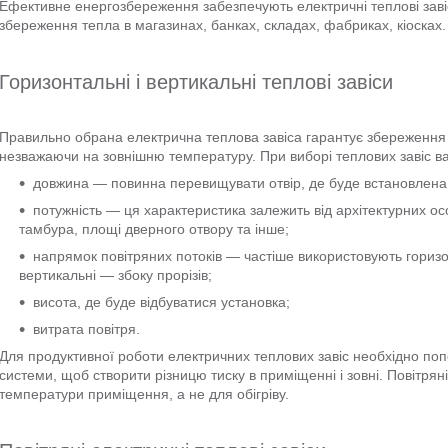
Ефективне енергозбереження забезпечують електричні теплові зав
збереження тепла в магазинах, банках, складах, фабриках, кіосках.
Горизонтальні і вертикальні теплові завіси
Правильно обрана електрична теплова завіса гарантує збереження 
незважаючи на зовнішню температуру. При виборі теплових завіс ва
довжина — повинна перевищувати отвір, де буде встановлена,
потужність — ця характеристика залежить від архітектурних о
тамбура, площі дверного отвору та інше;
напрямок повітряних потоків — частіше використовують горизо
вертикальні — збоку прорізів;
висота, де буде відбуватися установка;
витрата повітря.
Для продуктивної роботи електричних теплових завіс необхідно поп
системи, щоб створити різницю тиску в приміщенні і зовні. Повітрян
температури приміщення, а не для обігріву.