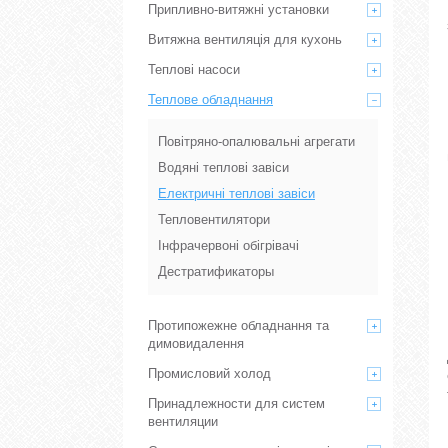
Припливно-витяжні установки
Витяжна вентиляція для кухонь
Теплові насоси
Теплове обладнання
Повітряно-опалювальні агрегати
Водяні теплові завіси
Електричні теплові завіси
Тепловентилятори
Інфрачервоні обігрівачі
Дестратификаторы
Протипожежне обладнання та
димовидалення
Промисловий холод
Принадлежности для систем
вентиляции