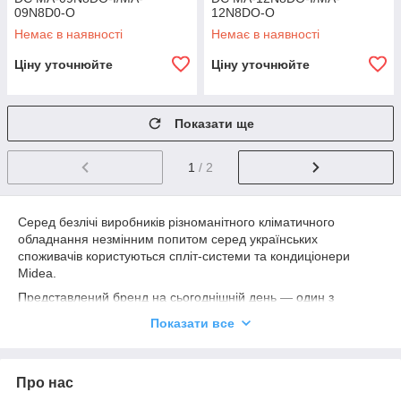
09N8D0-O
12N8DO-O
Немає в наявності
Немає в наявності
Ціну уточнюйте
Ціну уточнюйте
Показати ще
1
/ 2
Серед безлічі виробників різноманітного кліматичного
обладнання незмінним попитом серед українських
споживачів користуються спліт-системи та кондиціонери
Midea.
Представлений бренд на сьогоднішній день — один з
найпотужніших виробників побутової, напівпромислової та
Показати все
промислової техніки подібного типу в усьому світі. Завдяки
політиці безперервного оновлення асортименту (до 50% від
загальних обсягів виробництва в рік займають інноваційні
Про нас
моделі), а також повного контролю всіх виробничих процесів,
він надає найбільш відповідає актуальним вимогам і