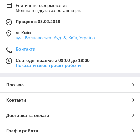
побажанням користувачів продукцію.
Рейтинг не сформований
Менше 5 відгуків за останній рік
В онлайн-каталог включені — побутові, промислові та
напівпромислові різновиди кондиціонерів Midea, а також
Працює з 03.02.2018
спліт-системи різного типу. Придбати їх за максимально
вигідними цінами можливе в нашому каталозі.
м. Київ
вул. Волноваська, буд. 3, Київ, Україна
Особливості побутових, комерційних
Контакти
кондиціонерів спліт-систем Midea
Сьогодні працює з 09:00 до 18:30
Показати весь графік роботи
Пропонуємо вам ознайомитися з особливостями побутових,
комерційних кондиціонерів спліт-систем Midea.
Про нас
Незмінно висока планка якості. Компанія Midea
стала першим виробником з Китаю, продукція якого
Контакти
отримала офіційний сертифікат ISO 09001. Крім цього,
у бренда так само присутній визнаний у Європі знак
якості EUROVENT.
Доставка та оплата
Максимальна оптимізація кліматичних систем
дозволяє добитися мінімального енергоспоживання.
Графік роботи
Широкий выбор моделей бытовых и