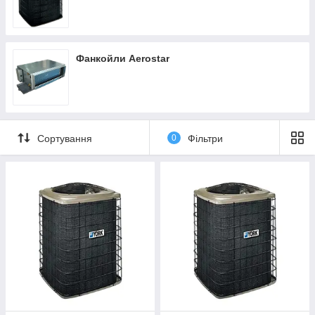
Промислові фанкойли, компресорно-
конденсаторні блоки
Фанкойли Aerostar
Від ефективності кліматичної системи залежить не тільки
комфорт персоналу і клієнтів, але і виробничий процес на
багатьох промислових підприємствах. Холодильне
обладнання AEROSTAR являє собою компресорно-
конденсаторні блоки і фанкойли Основні їх переваги:
Сортування
0
Фільтри
висока якість виготовлення і збірки;
простота установки і підключення;
відсутність потреби у великій опорі;
чудова ступінь захисту корпусу;
низькі експлуатаційні витрати
мінімальний рівень шуму під час роботи.
Для отримання детальної інформації по кожній моделі
промислового обладнання AEROSTAR та професійної
допомоги у виборі звертайтеся до менеджерів компанії по
телефону. Відповідаємо на дзвінки і консультуємо по буднях.