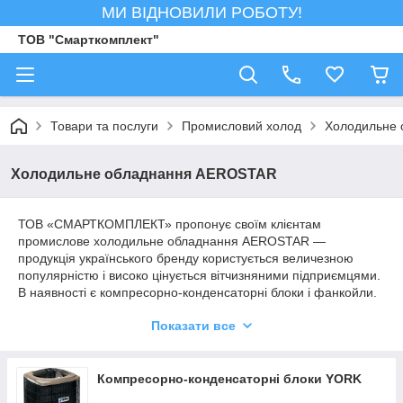
МИ ВІДНОВИЛИ РОБОТУ!
ТОВ "Смарткомплект"
Товари та послуги
Промисловий холод
Холодильне
Холодильне обладнання AEROSTAR
ТОВ «СМАРТКОМПЛЕКТ» пропонує своїм клієнтам
промислове холодильне обладнання AEROSTAR —
продукція українського бренду користується величезною
популярністю і високо цінується вітчизняними підприємцями.
В наявності є компресорно-конденсаторні блоки і фанкойли.
Більше 130 найменувань продукції, що відповідає жорстким
Показати все
стандартам якості і надійності. Реалізуємо продукцію
AEROSTAR, виконуємо монтаж та сервісне обслуговування
холодильного обладнання.
Компресорно-конденсаторні блоки YORK