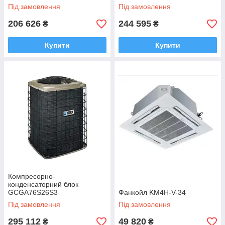
Під замовлення
Під замовлення
206 626
244 595
₴
₴
Купити
Купити
Компресорно-
конденсаторний блок
GCGA76S26S3
Фанкойл KM4H-V-34
Під замовлення
Під замовлення
295 112
49 820
₴
₴