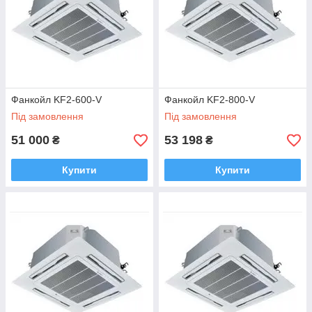
Фанкойл KF2-600-V
Фанкойл KF2-800-V
Під замовлення
Під замовлення
51 000
53 198
₴
₴
Купити
Купити