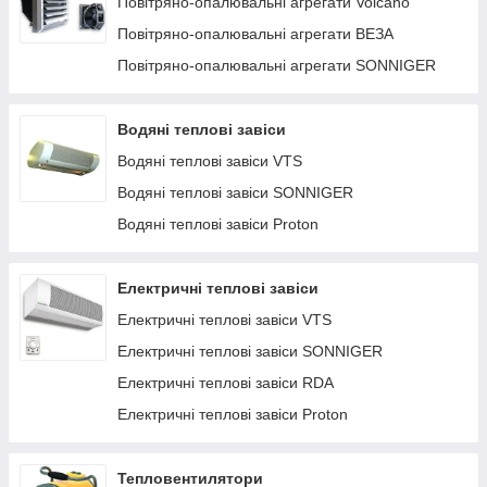
Повітряно-опалювальні агрегати Volcano
високоміцних металевих сплавів, полімерних матеріалів, що
Повітряно-опалювальні агрегати ВЕЗА
гарантує тривалий термін експлуатації.
Повітряно-опалювальні агрегати SONNIGER
Повітряно-опалювальні агрегати,
електричні і водяні завіси
Водяні теплові завіси
Водяні теплові завіси VTS
Великою перевагою представлених в каталозі повітряно-
Водяні теплові завіси SONNIGER
опалювальних агрегатів, електричних, водяних теплових
завіс є привабливий лаконічний дизайн, що дозволяє
Водяні теплові завіси Proton
зберегти цілісність інтер'єру як житлових, так і громадських
приміщень. Теплове обладнання комплектується
вентиляторами теплообмінниками світових брендів, завдяки
Електричні теплові завіси
яким можна здійснювати експлуатацію протягом тривалого
Електричні теплові завіси VTS
часу без зупинок.
Електричні теплові завіси SONNIGER
Повітряно-опалювальні агрегати володіють високим ККД,
тому всі витрачені енергоресурси витрачаються максимально
Електричні теплові завіси RDA
ефективно і раціонально. Багато моделі електричних і
Електричні теплові завіси Proton
водяних теплових завіс володіють найширшою сферою
установки, будучи сумісними з різного типу приміщеннями.
Тепловентилятори