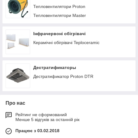
Тепловентилятори та інші види
Тепловентилятори Proton
теплового обладнання
Тепловентилятори Master
Среди всех видов оборудования электрические
Інфрачервоні обігрівачі
тепловентиляторы являются менее прихотливыми в монтаже
и эксплуатации. Чаще всего их применяют для объектов
Керамічні обігрівачі Teploceramic
незначительной площади, в том числе офисов, не больших
складов, павильонов, малых производственных помещений.
Тепловентиляторы, а также другие виды теплового
оборудования представлены моделями различных ценовых
Дестратификаторы
категорий, что позволяет приобрести качественное
Дестратификатор Proton DTR
оборудование широкой аудитории покупателей.
Про нас
Рейтинг не сформований
Менше 5 відгуків за останній рік
Працює з 03.02.2018