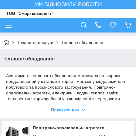
МИ ВІДНОВИЛИ РОБОТУ!
ТОВ "Смарткомплект"
Товари та послуги
Теплове обладнання
Теплове обладнання
Асортимент теплового обладнання максимально широко
представлений у каталозі інтернет-магазину моделями для
побутового та промислового застосування. Повітряно-
опалювальні агрегати, електричні і водяні теплові завіси,
тепловентилятори зроблені у відповідності з передовими
енергозберігаючими технологіями, що гарантує високу
Показати все
ефективність їх застосування.
В асортименті можна знайти моделі теплового обладнання
таких виробників, як Neoclima, Proton, Reventon, Sonniger,
Повітряно-опалювальні агрегати
Volcano VTS, Тепломаш і багатьох інших. Конструкції
опалювальних агрегатів зроблені із застосуванням