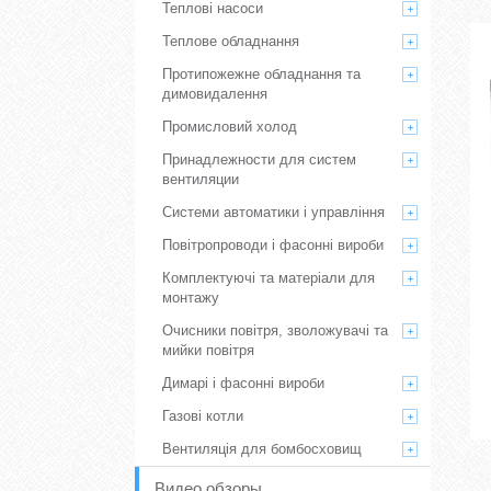
Теплові насоси
Теплове обладнання
Протипожежне обладнання та
димовидалення
Промисловий холод
Принадлежности для систем
вентиляции
Системи автоматики і управління
Повітропроводи і фасонні вироби
Комплектуючі та матеріали для
монтажу
Очисники повітря, зволожувачі та
мийки повітря
Димарі і фасонні вироби
Газові котли
Вентиляція для бомбосховищ
Видео обзоры