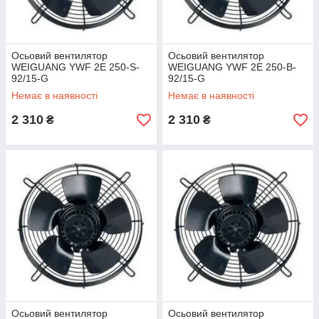
Осьовий вентилятор
Осьовий вентилятор
WEIGUANG YWF 2E 250-S-
WEIGUANG YWF 2E 250-B-
92/15-G
92/15-G
Немає в наявності
Немає в наявності
2 310
2 310
₴
₴
Осьовий вентилятор
Осьовий вентилятор