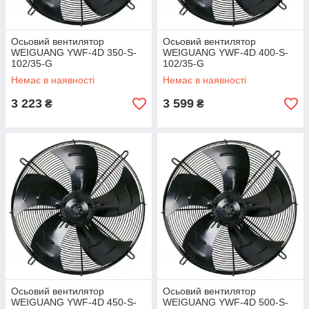
Осьовий вентилятор
Осьовий вентилятор
WEIGUANG YWF-4D 350-S-
WEIGUANG YWF-4D 400-S-
102/35-G
102/35-G
Немає в наявності
Немає в наявності
3 223
3 599
₴
₴
Осьовий вентилятор
Осьовий вентилятор
WEIGUANG YWF-4D 450-S-
WEIGUANG YWF-4D 500-S-