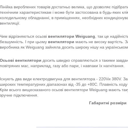
Лінійка вироблених товарів достатньо велика, що дозволяє підібра
технічним характеристикам і може бути застосована в будь-яких кл
холодильному обладнанні, в приміщеннях, необхідних кондиціонуван
вентиляції.
Чим відрізняються осьові
вентилятори Weiguang
, так це надійніс
безшумність. І при цьому
вентилятори
мають не високу вартість. З
виробника як Weiguang зайняла досить широку нішу на українсько
Осьові вентилятори
досить швидко справляються з такими завда
повітряних мас, наприклад, газу або пари, і навпаки їх нагнітання.
Існують два види електродвигуна для вентилятора - 220Vи 380V. З
широких температурних діапазонах від -35 до +80С. Плавність ход
Крім всього вищесказаного осьові вентилятори Weiguang мають таку 
зручне підключення.
Габаритні розміри