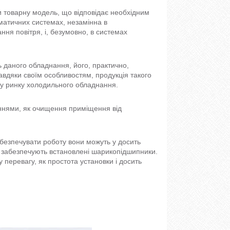
ти товарну модель, що відповідає необхідним
іматичних системах, незамінна в
ня повітря, і, безумовно, в системах
ть даного обладнання, його, практично,
авдяки своїм особливостям, продукція такого
му ринку холодильного обладнання.
ннями, як очищення приміщення від
абезпечувати роботу вони можуть у досить
у забезпечують встановлені шарикопідшипники.
перевагу, як простота установки і досить