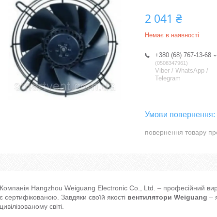
2 041 ₴
Немає в наявності
+380 (68) 767-13-68
0508347961
Viber / WhatsApp /
Telegram
повернення товару пр
Компанія Hangzhou Weiguang Electronic Co., Ltd. – професійний ви
є сертифікованою. Завдяки своїй якості
вентилятори Weiguang
– 
цивілізованому світі.