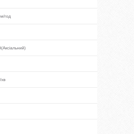
т
.м/год
(Аксіальний)
/хв