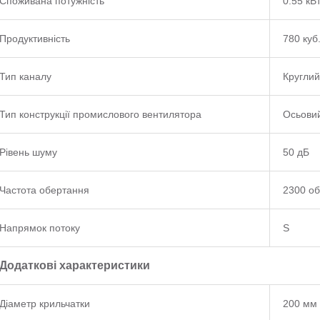
Споживана потужність
0.55 кВ
Продуктивність
780 куб
Тип каналу
Круглий
Тип конструкції промислового вентилятора
Осьовий
Рівень шуму
50 дБ
Частота обертання
2300 об
Напрямок потоку
S
Додаткові характеристики
Діаметр крильчатки
200 мм