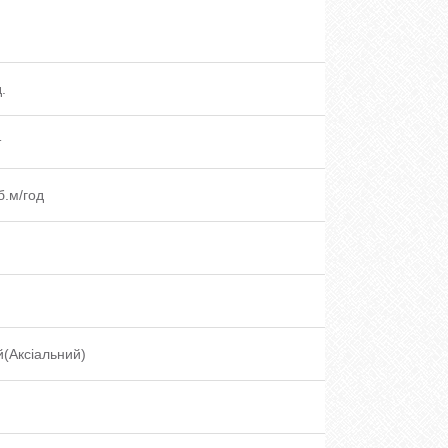
.
.
т
б.м/год
(Аксіальний)