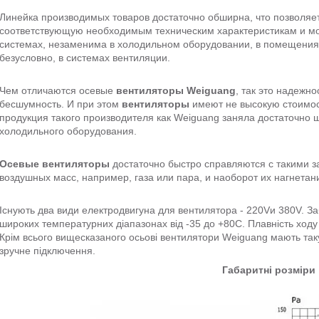
Линейка производимых товаров достаточно обширна, что позволяе
соответствующую необходимым техническим характеристикам и мо
системах, незаменима в холодильном оборудовании, в помещениях
безусловно, в системах вентиляции.
Чем отличаются осевые
вентиляторы Weiguang
, так это надежно
бесшумность. И при этом
вентиляторы
имеют не высокую стоимос
продукция такого производителя как Weiguang заняла достаточно
холодильного оборудования.
Осевые вентиляторы
достаточно быстро справляются с такими 
воздушных масс, например, газа или пара, и наоборот их нагнетан
Існують два види електродвигуна для вентилятора - 220Vи 380V. З
широких температурних діапазонах від -35 до +80С. Плавність ход
Крім всього вищесказаного осьові вентилятори Weiguang мають таку 
зручне підключення.
Габаритні розміри