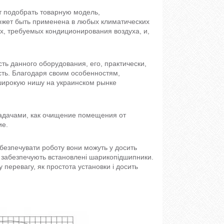
т подобрать товарную модель,
жет быть применена в любых климатических
, требуемых кондиционирования воздуха, и,
сть данного оборудования, его, практически,
ть. Благодаря своим особенностям,
 широкую нишу на украинском рынке
задачами, как очищение помещения от
ие.
абезпечувати роботу вони можуть у досить
у забезпечують встановлені шарикопідшипники.
перевагу, як простота установки і досить