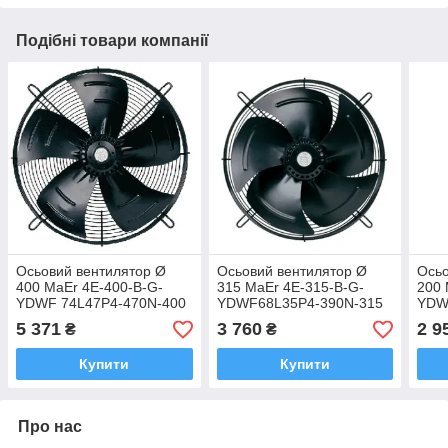
Подібні товари компанії
Осьовий вентилятор Ø
Осьовий вентилятор Ø
Осьо
400 MaEr 4E-400-B-G-
315 MaEr 4E-315-B-G-
200 
YDWF 74L47P4-470N-400
YDWF68L35P4-390N-315
YDW
B
В
B
5 371
3 760
2 9
₴
₴
Купити
Купити
Про нас