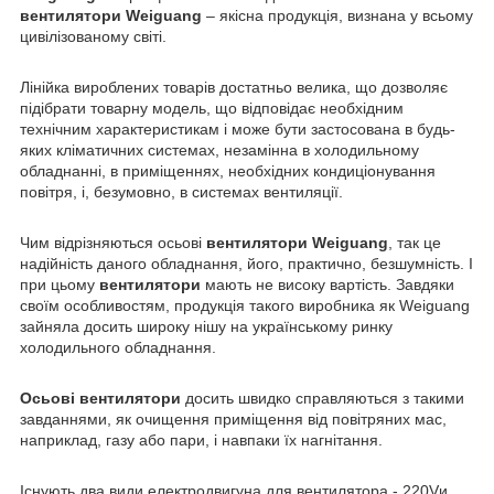
вентилятори Weiguang
– якісна продукція, визнана у всьому
цивілізованому світі.
Лінійка вироблених товарів достатньо велика, що дозволяє
підібрати товарну модель, що відповідає необхідним
технічним характеристикам і може бути застосована в будь-
яких кліматичних системах, незамінна в холодильному
обладнанні, в приміщеннях, необхідних кондиціонування
повітря, і, безумовно, в системах вентиляції.
Чим відрізняються осьові
вентилятори Weiguang
, так це
надійність даного обладнання, його, практично, безшумність. І
при цьому
вентилятори
мають не високу вартість. Завдяки
своїм особливостям, продукція такого виробника як Weiguang
зайняла досить широку нішу на українському ринку
холодильного обладнання.
Осьові вентилятори
досить швидко справляються з такими
завданнями, як очищення приміщення від повітряних мас,
наприклад, газу або пари, і навпаки їх нагнітання.
Існують два види електродвигуна для вентилятора - 220Vи