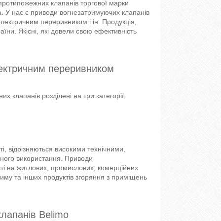
протипожежних клапанів торгової марки
. У нас є приводи вогнезатримуючих клапанів
ектричним переривником і ін. Продукція,
аїни. Якісні, які довели свою ефективність
лектричним переривником
х клапанів розділені на три категорії:
і, відрізняються високими технічними,
вного використання. Приводи
ті на житлових, промислових, комерційних
диму та інших продуктів згоряння з приміщень
лапанів Belimo