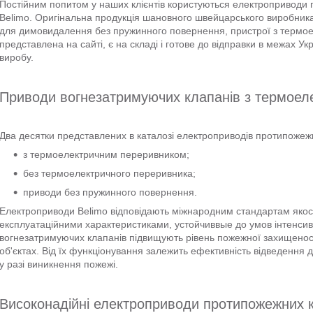
Постійним попитом у наших клієнтів користуються електроприводи 
Belimo. Оригінальна продукція шановного швейцарського виробника
для димовидалення без пружинного повернення, пристрої з термоел
представлена на сайті, є на складі і готове до відправки в межах Укр
виробу.
Приводи вогнезатримуючих клапанів з термое
Два десятки представлених в каталозі електроприводів протипожежни
з термоелектричним переривником;
без термоелектричного переривника;
приводи без пружинного повернення.
Електроприводи Belimo відповідають міжнародним стандартам якост
експлуатаційними характеристиками, устойчиввые до умов інтенси
вогнезатримуючих клапанів підвищують рівень пожежної захищенос
об'єктах. Від їх функціонування залежить ефективність відведення 
у разі виникнення пожежі.
Високонадійні електроприводи протипожежних к