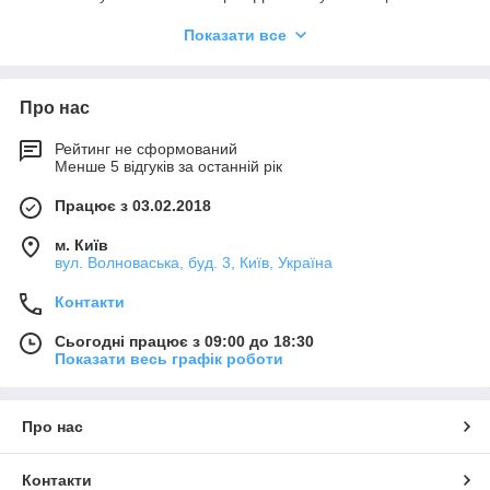
обладнання, створене з міцного пластику, здатна постійно
Показати все
працювати при великих навантаженнях.
Придбати круглі канальні вентилятори Ruck для
забезпечення вентиляції у промислових або побутових
Про нас
приміщеннях можна на сайті компанії «СМАРТКОМПЛЕКТ».
Тут надається великий вибір різних моделей вентиляційного
обладнання.
Рейтинг не сформований
Менше 5 відгуків за останній рік
Відмітні якості круглих канальних
Працює з 03.02.2018
вентиляторів Ruck
м. Київ
вул. Волноваська, буд. 3, Київ, Україна
Пропонуємо вам ознайомиться з низкою переваг круглих
Контакти
канальних вентиляторів Ruck:
Сьогодні працює з 09:00 до 18:30
У конструкції є робоче колесо, яке має лопатки,
Показати весь графік роботи
загнуті назад.
Корпус виконаний з міцного пластику, здатного
витримувати різні навантаження.
Про нас
Швидкість роботи канальних вентиляторів Ruck
можна регулювати.
Контакти