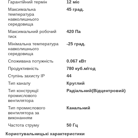
Гарантійний термін
12 міс
Максимальна
45 град.
температура
навколишнього
середовища
Максимальний робочий
420 Па
тиск
Мінімальна температура
-25 град.
навколишнього
середовища
Споживана потужність
0.067 кВт
Продуктивність
780 куб.м/год
Ступінь захисту IP
44
Тип каналу
Круглий
Тип конструкції
Радіальний(Відцентровий)
промислового
вентилятора
Тип промислового
Канальний
вентилятора за
виконанням
Частота струму
50 Гц
Користувальницькі характеристики