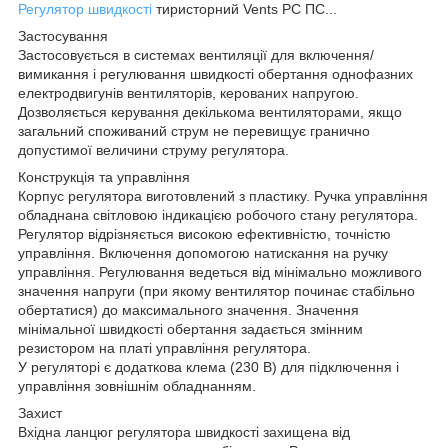
Регулятор швидкості
тиристорний Vents РС ПС...
Застосування
Застосовується в системах вентиляції для включення/
вимикання і регулювання швидкості обертання однофазних
електродвигунів вентиляторів, керованих напругою.
Дозволяється керування декількома вентиляторами, якщо
загальний споживаний струм не перевищує гранично
допустимої величини струму регулятора.
Конструкція та управління
Корпус регулятора виготовлений з пластику. Ручка управління
обладнана світловою індикацією робочого стану регулятора.
Регулятор відрізняється високою ефективністю, точністю
управління. Включення допомогою натискання на ручку
управління. Регулювання ведеться від мінімально можливого
значення напруги (при якому вентилятор починає стабільно
обертатися) до максимального значення. Значення
мінімальної швидкості обертання задається змінним
резистором на платі управління регулятора.
У регуляторі є додаткова клема (230 В) для підключення і
управління зовнішнім обладнанням.
Захист
Вхідна ланцюг регулятора швидкості захищена від