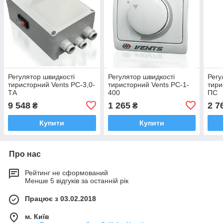
Регулятор швидкості
Регулятор швидкості
Регу
тиристорний Vents РС-3,0-
тиристорний Vents РС-1-
тири
ТА
400
ПС
9 548
1 265
2 7
₴
₴
Купити
Купити
Про нас
Рейтинг не сформований
Менше 5 відгуків за останній рік
Працює з 03.02.2018
м. Київ