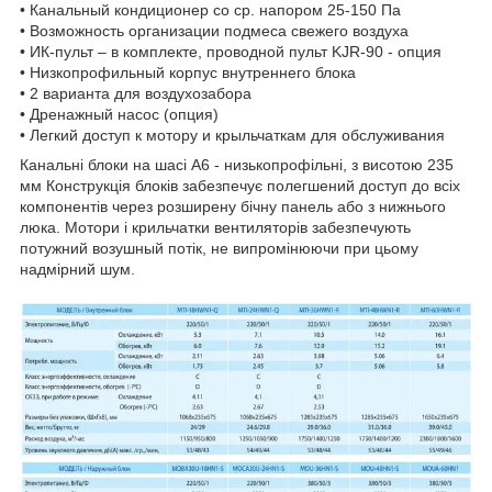
• Канальный кондиционер со ср. напором 25-150 Па
• Возможность организации подмеса свежего воздуха
• ИК-пульт – в комплекте, проводной пульт KJR-90 - опция
• Низкопрофильный корпус внутреннего блока
• 2 варианта для воздухозабора
• Дренажный насос (опция)
• Легкий доступ к мотору и крыльчаткам для обслуживания
Канальні блоки на шасі A6 - низькопрофільні, з висотою 235
мм Конструкція блоків забезпечує полегшений доступ до всіх
компонентів через розширену бічну панель або з нижнього
люка. Мотори і крильчатки вентиляторів забезпечують
потужний возушный потік, не випромінюючи при цьому
надмірний шум.