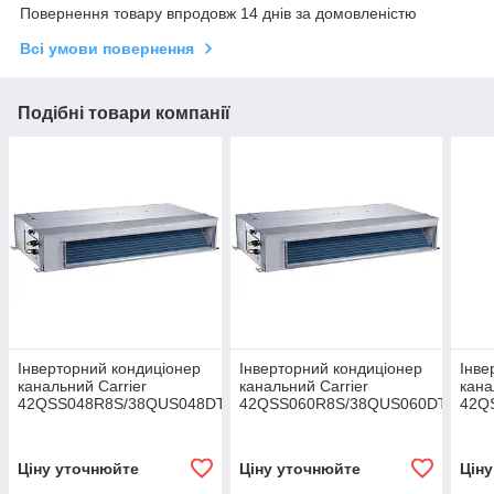
Повернення товару впродовж 14 днів за домовленістю
Всі умови повернення
Подібні товари компанії
Інверторний кондиціонер
Інверторний кондиціонер
Інве
канальний Carrier
канальний Carrier
кана
42QSS048R8S/38QUS048DT-
42QSS060R8S/38QUS060DT-
42Q
1
1
1/3
Ціну уточнюйте
Ціну уточнюйте
Цін