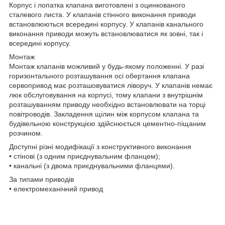
Корпус і лопатка клапана виготовлені з оцинкованого
сталевого листа. У клапанів стінного виконання приводи
встановлюються всередині корпусу. У клапанів канального
виконання приводи можуть встановлюватися як зовні, так і
всередині корпусу.
Монтаж
Монтаж клапанів можливий у будь-якому положенні. У разі
горизонтального розташування осі обертання клапана
сервопривод має розташовуватися ліворуч. У клапанів немає
люк обслуговування на корпусі, тому клапани з внутрішнім
розташуванням приводу необхідно встановлювати на торці
повітроводів. Закладення щілин між корпусом клапана та
будівельною конструкцією здійснюється цементно-піщаним
розчином.
Доступні різні модифікації з конструктивного виконання
• стінові (з одним приєднувальним фланцем);
• канальні (з двома приєднувальними фланцями).
За типами приводів
• електромеханічний привод