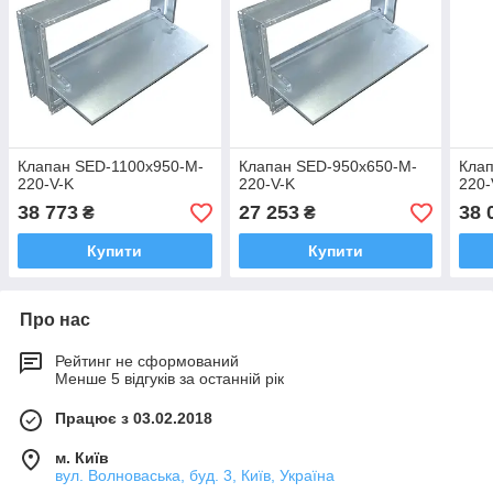
Клапан SED-1100x950-M-
Клапан SED-950x650-M-
Кла
220-V-K
220-V-K
220-
38 773
27 253
38 
₴
₴
Купити
Купити
Про нас
Рейтинг не сформований
Менше 5 відгуків за останній рік
Працює з 03.02.2018
м. Київ
вул. Волноваська, буд. 3, Київ, Україна