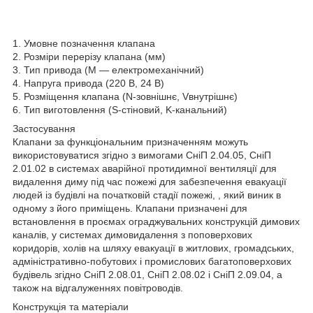
1. Умовне позначення клапана
2. Розміри перерізу клапана (мм)
3. Тип привода (M — електромеханічний)
4. Напруга привода (220 В, 24 В)
5. Розміщення клапана (N-зовнішнє, Vвнутрішнє)
6. Тип виготовлення (S-стіновий, K-канальний)
Застосування
Клапани за функціональним призначенням можуть
використовуватися згідно з вимогами СніП 2.04.05, СніП
2.01.02 в системах аварійної протидимної вентиляції для
видалення диму під час пожежі для забезпечення евакуації
людей із будівлі на початковій стадії пожежі, , який виник в
одному з його приміщень. Клапани призначені для
встановлення в проємах ограджувальних конструкцій димових
каналів, у системах димовидалення з поповерхових
коридорів, холів на шляху евакуації в житлових, громадських,
адміністративно-побутових і промислових багатоповерхових
будівель згідно СніП 2.08.01, СніП 2.08.02 і СніП 2.09.04, а
також на відгалуженнях повітроводів.
Конструкція та матеріали