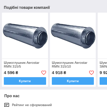
Подібні товари компанії
Шумоглушник Aerostar
Шумоглушник Aerostar
Шумо
RMN 315/5
RMN 315/10
SMN
4 596
4 918
9 9
₴
₴
Купити
Купити
Про нас
Рейтинг не сформований