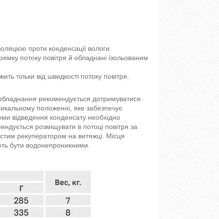
золяцією проти конденсації вологи.
рямку потоку повітря й обладнані ізольованим
ить тільки від швидкості потоку повітря.
о обладнання рекомендується дотримуватися
тикальному положенні, яке забезпечує
теми відведення конденсату необхідно
ендується розміщувати в потоці повітря за
стим рекуператором на витяжці. Місця
ють бути водонепроникними.