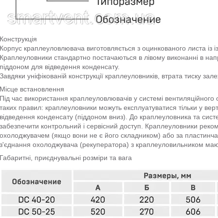
Конструкція
Корпус краплеуловлювача виготовляється з оцинкованого листа із і
Краплеуловники стандартно постачаються в лівому виконанні в нап
піддоном для відведення конденсату.
Завдяки уніфікованій конструкції краплеуловників, втрата тиску залеж
Місце встановлення
Під час використання краплеуловлювачів у системі вентиляційног
таких правил: краплеуловники можуть експлуатуватися тільки у вер
відведення конденсату (піддоном вниз). До краплеуловника та сис
забезпечити контрольний і сервісний доступ. Краплеуловники реком
охолоджувачем (якщо вони не є його складником) або за пластинча
з'єднання охолоджувача (рекуператора) з краплеуловильником ма
Габаритні, приєднувальні розміри та вага