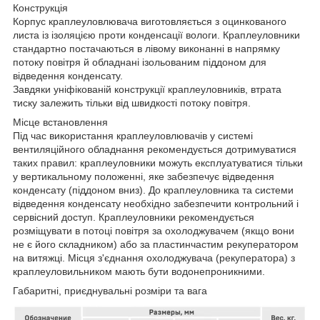
Конструкція
Корпус краплеуловлювача виготовляється з оцинкованого
листа із ізоляцією проти конденсації вологи. Краплеуловники
стандартно постачаються в лівому виконанні в напрямку
потоку повітря й обладнані ізольованим піддоном для
відведення конденсату.
Завдяки уніфікованій конструкції краплеуловників, втрата
тиску залежить тільки від швидкості потоку повітря.
Місце встановлення
Під час використання краплеуловлювачів у системі
вентиляційного обладнання рекомендується дотримуватися
таких правил: краплеуловники можуть експлуатуватися тільки
у вертикальному положенні, яке забезпечує відведення
конденсату (піддоном вниз). До краплеуловника та системи
відведення конденсату необхідно забезпечити контрольний і
сервісний доступ. Краплеуловники рекомендується
розміщувати в потоці повітря за охолоджувачем (якщо вони
не є його складником) або за пластинчастим рекуператором
на витяжці. Місця з'єднання охолоджувача (рекуператора) з
краплеуловильником мають бути водонепроникними.
Габаритні, приєднувальні розміри та вага