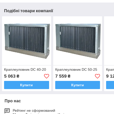
Подібні товари компанії
Краплеуловник DC 40-20
Краплеуловник DC 50-25
Крап
5 063
7 559
9 1
₴
₴
Купити
Купити
Про нас
Рейтинг не сформований