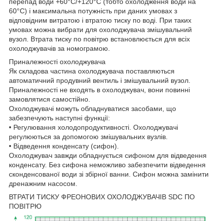
перепад води +60°С/+120°С (тобто охолодження води на
60°С) і максимальна потужність при даних умовах з
відповідним витратою і втратою тиску по воді. При таких
умовах можна вибрати для охолоджувача змішувальний
вузол. Втрата тиску по повітрю встановлюється для всіх
охолоджувачів за номограмою.
Приналежності охолоджувача
Як складова частина охолоджувача поставляються
автоматичний продувний вентиль і змішувальний вузол.
Приналежності не входять в охолоджувач, вони повинні
замовлятися самостійно.
Охолоджувачі можуть обладнуватися засобами, що
забезпечують наступні функції:
• Регулювання холодопродуктивності. Охолоджувачі
регулюються за допомогою змішувальних вузлів.
• Відведення конденсату (сифон).
Охолоджувач завжди обладнується сифоном для відведення
конденсату. Без сифона неможливо забезпечити відведення
сконденсованої води зі збірної ванни. Сифон можна замінити
дренажним насосом.
ВТРАТИ ТИСКУ ФРЕОНОВИХ ОХОЛОДЖУВАЧІВ SDC ПО
ПОВІТРЮ