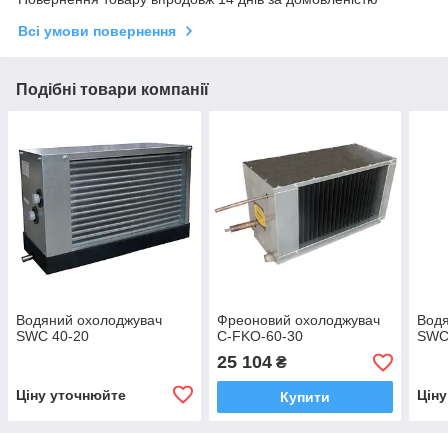
Всі умови повернення
Подібні товари компанії
Водяний охолоджувач
Фреоновий охолоджувач
Водя
SWC 40-20
C-FKO-60-30
SWC
25 104
₴
Ціну уточнюйте
Цін
Купити