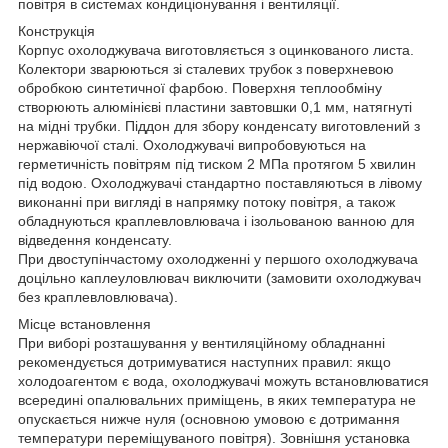
повітря в системах кондиціонування і вентиляції.
Конструкція
Корпус охолоджувача виготовляється з оцинкованого листа.
Колектори зварюються зі сталевих трубок з поверхневою
обробкою синтетичної фарбою. Поверхня теплообміну
створюють алюмінієві пластини завтовшки 0,1 мм, натягнуті
на мідні трубки. Піддон для збору конденсату виготовлений з
нержавіючої сталі. Охолоджувачі випробовуються на
герметичність повітрям під тиском 2 МПа протягом 5 хвилин
під водою. Охолоджувачі стандартно поставляються в лівому
виконанні при вигляді в напрямку потоку повітря, а також
обладнуються краплевловлювача і ізольованою ванною для
відведення конденсату.
При двоступінчастому охолодженні у першого охолоджувача
доцільно каплеуловлювач виключити (замовити охолоджувач
без краплевловлювача).
Місце встановлення
При виборі розташування у вентиляційному обладнанні
рекомендується дотримуватися наступних правил: якщо
холодоагентом є вода, охолоджувачі можуть встановлюватися
всередині опалювальних приміщень, в яких температура не
опускається нижче нуля (основною умовою є дотримання
температури переміщуваного повітря). Зовнішня установка