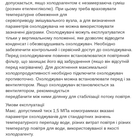
допускається, якщо холодоагентом є незамерзаюча суміш
(розчин етиленгліколю). При цьому треба враховувати
температурне обмеження для
сервоприводу змішувального вузла, а для визначення
параметрів охолоджувача не можна використовувати
зазначені діаграми. Охолоджувачі можуть експлуатуватися
тільки у вертикальному положенні, яке дозволяє відводити
конденсат і обезвоздушивать охолоджувач. Необхідно
забезпечити контрольний і сервісний доступ до охолоджувача.
Перед охолоджувачем повинен встановлюватися повітряний
фільтр, що захищає його від забруднення (якщо він відсутній
перед нагрівачем). Для досягнення максимальної
холодопродуктивності необхідно підключити охолоджувач
противоточно. Охолоджувач можна встановлювати перед і за
вентилятором. Якщо охолоджувач встановлюється за
вентилятором, рекомендується
передбачити між ними ділянку для стабілізації потоку повітря.
Умови експлуатації
Макс. допустимий тиск 1,5 МПа номограммах вказані
параметри охолоджувачів для стандартних значень
температурного перепаду води, різних витрат повітря і різних
температур повітря для води, використовуваної в якості
холодоагенту.