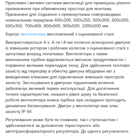
Припливні і витяжні системи вентиляції для приміщень різного
призначення при обмеженому просторі для монтажу.
Призначені для з'єднання з прямокутними повітроводами
номінальним перерізом 400х200, 500х250, 500х300, 600х300,
600х350, 700х400, 800х500, 900х500, 1000х500 мм
Корпус
вентилятора
виготовлений з оцинкованої сталі.
Використовуються 4-х, 6-ти і 8-ми полюсні асинхронні двигуни
із зовнішнім ротором і робочим колесом з оцинкованої сталі з
загнутими вперед лопатками. Вентилятори з таким
виконанням турбіни відрізняються високою продуктивністю і
порівняно великим перепадом тиску. Для здійснення теплової
захисту від перегріву в обмотку двигуна вбудовані квт з
виведеними клемами для підключення зовнішніх пристроїв
захисту. Застосування в двигунах підшипників кочення
забезпечує великий термін експлуатації. Для досягнення
точних характеристик, низького рівня шуму та безпечної
роботи вентилятора кожна турбіна при складанні проходить
динамічне балансування. Двигун у вентиляторі має клас
захисту IP 44.
Регулювання може бути як плавним, так і ступінчастою і
здійснюватися за допомогою тиристорного або
автотрансформаторного регулятора. До одного регулюючого