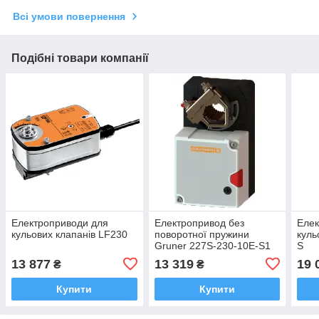
Всі умови повернення
Подібні товари компанії
Електроприводи для
Електропривод без
Елек
кульових клапанів LF230
поворотної пружини
куль
Gruner 227S-230-10E-S1
S
13 877
13 319
19 
₴
₴
Купити
Купити