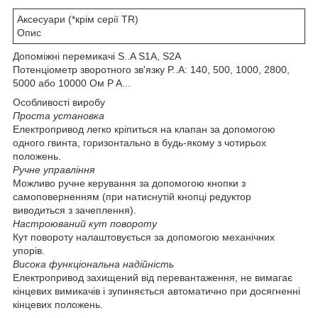
Аксесуари (*крім серії TR)
Опис
Допоміжні перемикачі S..A S1A, S2A
Потенціометр зворотного зв'язку P..A: 140, 500, 1000, 2800,
5000 або 10000 Ом P A...
Особливості виробу
Проста установка
Електропривод легко кріпиться на клапан за допомогою
одного гвинта, горизонтально в будь-якому з чотирьох
положень.
Ручне управління
Можливо ручне керування за допомогою кнопки з
самоповерненням (при натиснутій кнопці редуктор
виводиться з зачеплення).
Настроюваний кут повороту
Кут повороту налаштовується за допомогою механічних
упорів.
Висока функціональна надійність
Електропривод захищений від перевантаження, не вимагає
кінцевих вимикачів і зупиняється автоматично при досягненні
кінцевих положень.