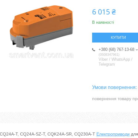
6 015 ₴
В наявності
КУПИТИ
+380 (68) 767-13-68
0508347961
Viber / WhatsApp /
Telegram
повернення товару пр
CQ24A-T, CQ24A-SZ-T, CQK24A-SR, CQ230A-T
Електроприводи
для