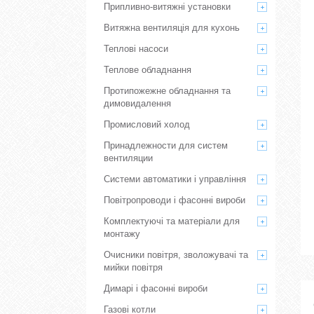
Припливно-витяжні установки
Витяжна вентиляція для кухонь
Теплові насоси
Теплове обладнання
Протипожежне обладнання та
димовидалення
Промисловий холод
Принадлежности для систем
вентиляции
Системи автоматики і управління
Повітропроводи і фасонні вироби
Комплектуючі та матеріали для
монтажу
Очисники повітря, зволожувачі та
мийки повітря
Димарі і фасонні вироби
Газові котли