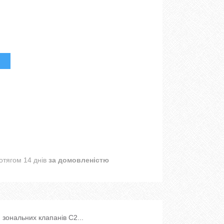
отягом 14 днів
за домовленістю
 зональних клапанів С2...