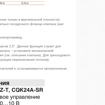
ние только в вертикальной плоскости).
тельно посадочного фланца клапана (шаг
электропривод.
агом 2,5°. Данная функция служит для
лапана – установите механический
ия (см. описание клапана). Для трехходового
функции переключения потоков).
ючателей и останавливается автоматически