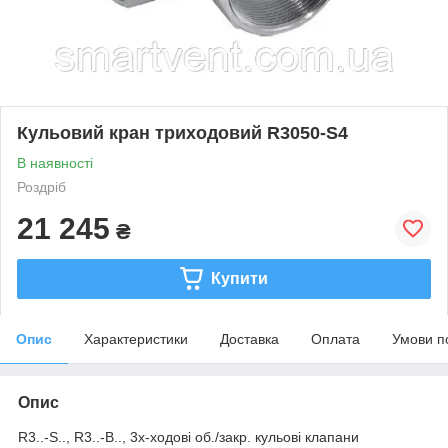
Кульовий кран триходовий R3050-S4
В наявності
Роздріб
21 245
₴
Купити
Опис
Характеристики
Доставка
Оплата
Умови п
Опис
R3..-S.., R3..-B.., 3x-ходові об./закр. кульові клапани