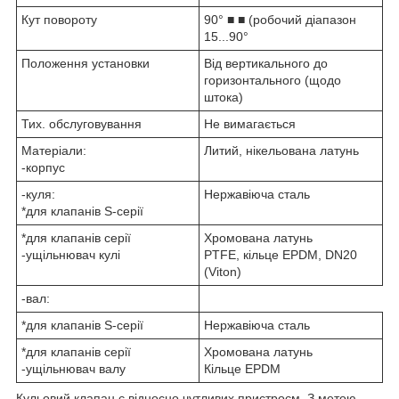
Кут повороту
90° ■ ■ (робочий діапазон
15...90°
Положення установки
Від вертикального до
горизонтального (щодо
штока)
Тих. обслуговування
Не вимагається
Матеріали:
Литий, нікельована латунь
-корпус
-куля:
Нержавіюча сталь
*для клапанів S-серії
*для клапанів серії
Хромована латунь
-ущільнювач кулі
PTFE, кільце EPDM, DN20
(Viton)
-вал:
*для клапанів S-серії
Нержавіюча сталь
*для клапанів серії
Хромована латунь
-ущільнювач валу
Кільце EPDM
Кульовий клапан є відносно чутливих пристроєм. З метою