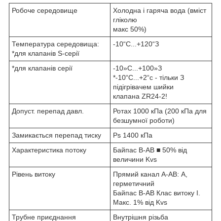
Робоче середовище
Холодна і гаряча вода (вміст
гліколю
макс 50%)
Температура середовища:
-10“С...+120“З
*для клапанів S-серії
*для клапанів серії
-10»С...+100»З
*-10“С...+2“с - тільки З
підігрівачем шийки
клапана ZR24-2!
Допуст. перепад давл.
Ротах 1000 кПа (200 кПа для
безшумної роботи)
Замикається перепад тиску
Ps 1400 кПа
Характеристика потоку
Байпас В-АВ ■ 50% від
величини Kvs
Рівень витоку
Прямий канал А-АВ: А,
герметичний
Байпас В-АВ Клас витоку I.
Макс. 1% від Kvs
Трубне приєднання
Внутрішня різьба