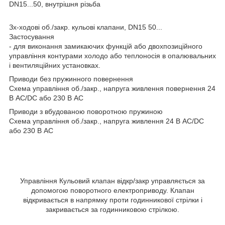
DN15...50, внутрішня різьба
Зх-ходові об./закр. кульові клапани, DN15 50...
Застосування
- для виконання замикаючих функцій або двохпозиційного
управління контурами холодо або теплоносія в опалювальних
і вентиляційних установках.
Приводи без пружинного повернення
Схема управління об./закр., напруга живлення повернення 24
В AC/DC або 230 В АС
Приводи з вбудованою поворотною пружиною
Схема управління об./закр., напруга живлення 24 В AC/DC
або 230 В АС
Управління Кульовий клапан відкр/закр управляється за
допомогою поворотного електроприводу. Клапан
відкривається в напрямку проти годинникової стрілки і
закривається за годинниковою стрілкою.