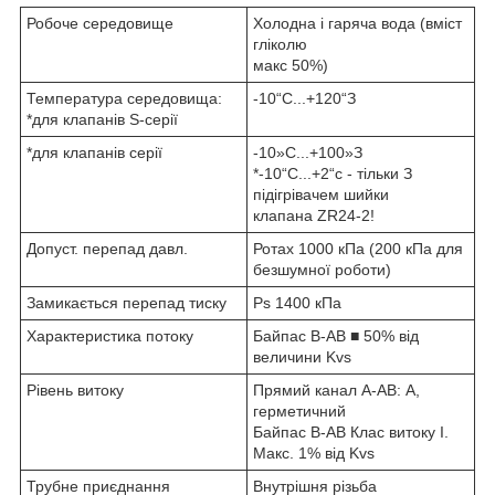
Робоче середовище
Холодна і гаряча вода (вміст
гліколю
макс 50%)
Температура середовища:
-10“С...+120“З
*для клапанів S-серії
*для клапанів серії
-10»С...+100»З
*-10“С...+2“с - тільки З
підігрівачем шийки
клапана ZR24-2!
Допуст. перепад давл.
Ротах 1000 кПа (200 кПа для
безшумної роботи)
Замикається перепад тиску
Ps 1400 кПа
Характеристика потоку
Байпас В-АВ ■ 50% від
величини Kvs
Рівень витоку
Прямий канал А-АВ: А,
герметичний
Байпас В-АВ Клас витоку I.
Макс. 1% від Kvs
Трубне приєднання
Внутрішня різьба