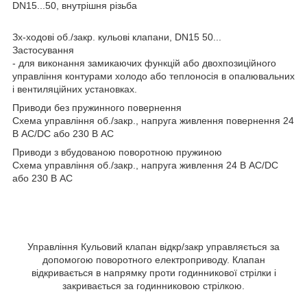
DN15...50, внутрішня різьба
Зх-ходові об./закр. кульові клапани, DN15 50...
Застосування
- для виконання замикаючих функцій або двохпозиційного
управління контурами холодо або теплоносія в опалювальних
і вентиляційних установках.
Приводи без пружинного повернення
Схема управління об./закр., напруга живлення повернення 24
В AC/DC або 230 В АС
Приводи з вбудованою поворотною пружиною
Схема управління об./закр., напруга живлення 24 В AC/DC
або 230 В АС
Управління Кульовий клапан відкр/закр управляється за
допомогою поворотного електроприводу. Клапан
відкривається в напрямку проти годинникової стрілки і
закривається за годинниковою стрілкою.