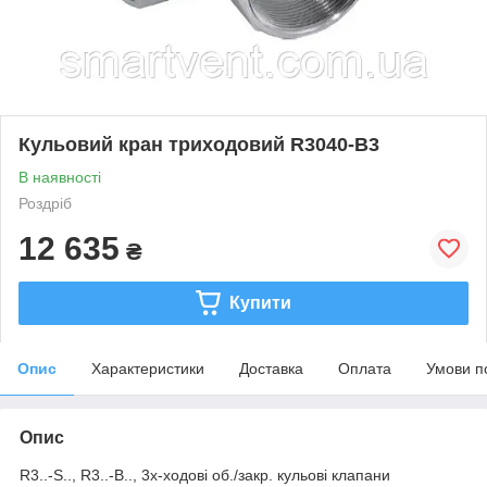
Кульовий кран триходовий R3040-B3
В наявності
Роздріб
12 635
₴
Купити
Опис
Характеристики
Доставка
Оплата
Умови п
Опис
R3..-S.., R3..-B.., 3x-ходові об./закр. кульові клапани