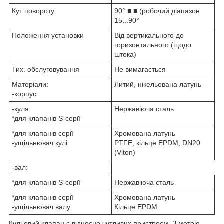
Кут повороту
90° ■ ■ (робочий діапазон
15...90°
Положення установки
Від вертикального до
горизонтального (щодо
штока)
Тих. обслуговування
Не вимагається
Матеріали:
Литий, нікельована латунь
-корпус
-куля:
Нержавіюча сталь
*для клапанів S-серії
*для клапанів серії
Хромована латунь
-ущільнювач кулі
PTFE, кільце EPDM, DN20
(Viton)
-вал:
*для клапанів S-серії
Нержавіюча сталь
*для клапанів серії
Хромована латунь
-ущільнювач валу
Кільце EPDM
Кульовий клапан є відносно чутливих пристроєм. З метою