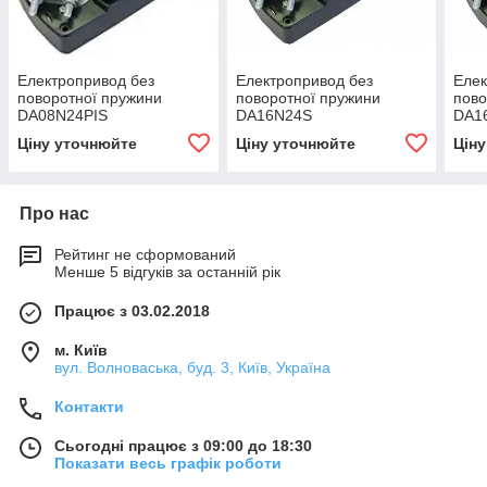
Електропривод без
Електропривод без
Елек
поворотної пружини
поворотної пружини
пово
DA08N24PIS
DA16N24S
DA1
Ціну уточнюйте
Ціну уточнюйте
Цін
Про нас
Рейтинг не сформований
Менше 5 відгуків за останній рік
Працює з 03.02.2018
м. Київ
вул. Волноваська, буд. 3, Київ, Україна
Контакти
Сьогодні працює з 09:00 до 18:30
Показати весь графік роботи