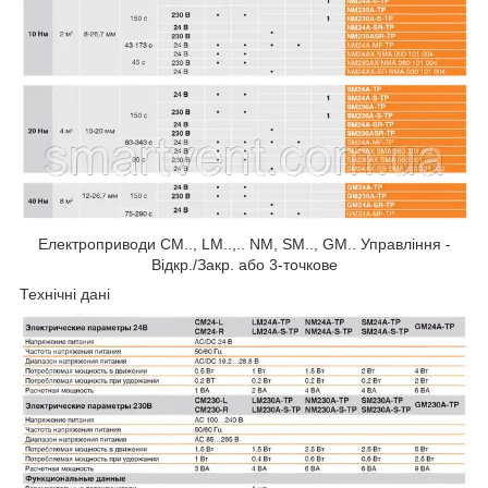
Електроприводи CM.., LM..,.. NM, SM.., GM.. Управління -
Відкр./Закр. або 3-точкове
Технічні дані