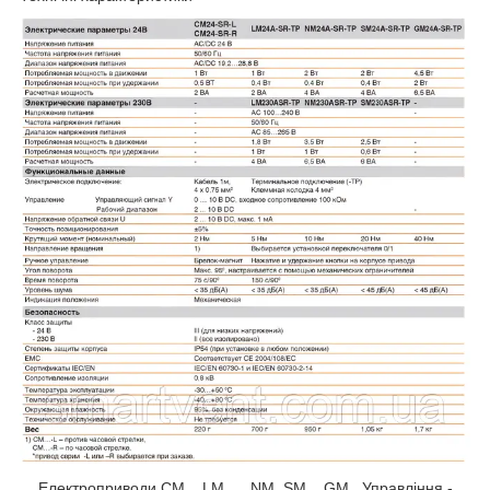
Електроприводи CM.., LM..,.. NM, SM.., GM.. Управління -