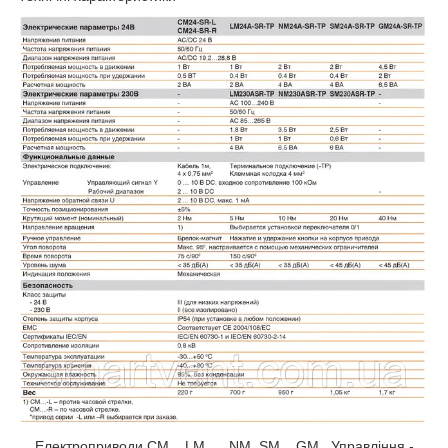
Електроприводи CM.., LM..,.. NM, SM.., GM.. Управління -