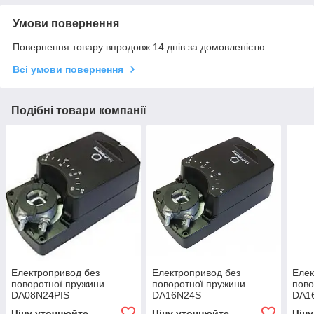
Умови повернення
Повернення товару впродовж 14 днів за домовленістю
Всі умови повернення
Подібні товари компанії
Електропривод без
Електропривод без
Елек
поворотної пружини
поворотної пружини
пово
DA08N24PIS
DA16N24S
DA1
Ціну уточнюйте
Ціну уточнюйте
Цін