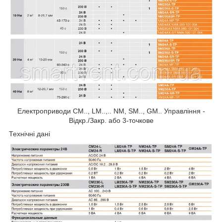
Електроприводи CM.., LM..,.. NM, SM.., GM.. Управління -
Відкр./Закр. або 3-точкове
Технічні дані