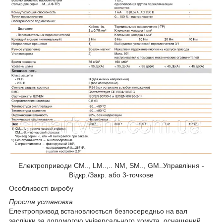
Електроприводи CM.., LM..,.. NM, SM.., GM..Управління -
Відкр./Закр. або 3-точкове
Особливості виробу
Проста установка
Електропривод встановлюється безпосередньо на вал
заслінки за допомогою універсального хомута, оснащений