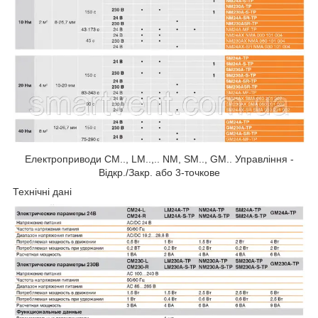
Електроприводи CM.., LM..,.. NM, SM.., GM.. Управління -
Відкр./Закр. або 3-точкове
Технічні дані