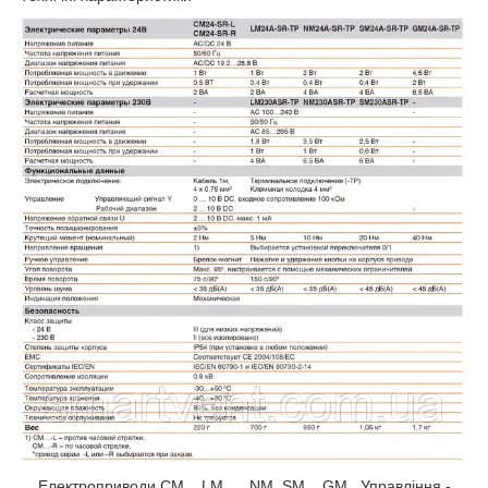
Електроприводи CM.., LM..,.. NM, SM.., GM.. Управління -