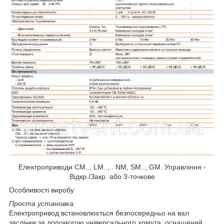
Електроприводи CM.., LM..,.. NM, SM.., GM..Управління -
Відкр./Закр. або 3-точкове
Особливості виробу
Проста установка
Електропривод встановлюється безпосередньо на вал
заслінки за допомогою універсального хомута, оснащений