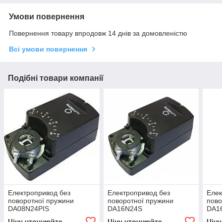
Умови повернення
Повернення товару впродовж 14 днів за домовленістю
Всі умови повернення
Подібні товари компанії
Електропривод без
Електропривод без
Елек
поворотної пружини
поворотної пружини
пово
DA08N24PIS
DA16N24S
DA1
Ціну уточнюйте
Ціну уточнюйте
Цін