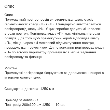
Опис
Опис
Прямокутний повітропровід виготовляється двох класів
герметичності: класу «П» і «Н». Стандартно виготовляється
повітропровід класу «Н». У цих виробах допустимі невеликі
втрати повітря. Повітровід класу «П» має мінімальні втрати
повітря. Для того щоб прямокутний короб відповідав класу
«П», місця, через які можливий підсмоктування повітря,
промазуються герметиком. Для отримання повітроводу класу
«П» по всьому периметру промазується місце з'єднання
повітроводу та фланця.
Монтаж
Прямокутні повітроводи з'єднуються за допомогою шинореї з
кутовими елементами.
Стандартна довжина: 1250 мм.
Приклад замовлення:
Повітровід 200x100 L = 1250 — 10 шт.