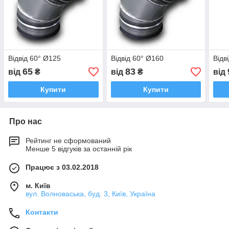
Відвід 60° Ø125
Відвід 60° Ø160
Відв
65
83
від
₴
від
₴
від
Купити
Купити
Про нас
Рейтинг не сформований
Менше 5 відгуків за останній рік
Працює з 03.02.2018
м. Київ
вул. Волноваська, буд. 3, Київ, Україна
Контакти