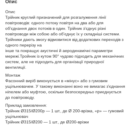
Опис
Опис
Трійник круглий призначений для розгалуження лінії
повітроводів: одного потоку повітря на два або для
об'єднання двох потоків в один. Трійник з'єднує різні
повітроводи між собою або об'єднує їх у складніші системи.
Трійники дають змогу відмовитися від додаткових переходів з
одного перерізу на
інше та покращує акустичні й аеродинамічні параметри
мережі.Тройник із кутом 90° чудово підходить для механічних
систем, але не підходить для організації природної
вентиляції.
Монтаж
Фасонний виріб виконується в «мінус» або з гумовим
ущільнювачем. У такому виконанні воно не вимагає з'єднання
ніпелем або муфтою, оскільки безпосередньо приєднується
до повітроводу.
Приклад замовлення:
Трійник Ø315/Ø200р — 1 шт., де Ø 200-врізка, «р» — гумовий
ущільнювач
Трійник Ø315/Ø200 — 1 шт., де Ø200-врізки