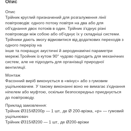
Опис
Опис
Трійник круглий призначений для розгалуження лінії
повітроводів: одного потоку повітря на два або для
об'єднання двох потоків в один. Трійник з'єднує різні
повітроводи між собою або об'єднує їх у складніші системи.
Трійники дають змогу відмовитися від додаткових переходів з
одного перерізу на
інше та покращує акустичні й аеродинамічні параметри
мережі.Тройник із кутом 90° чудово підходить для механічних
систем, але не підходить для організації природної
вентиляції.
Монтаж
Фасонний виріб виконується в «мінус» або з гумовим
ущільнювачем. У такому виконанні воно не вимагає з'єднання
ніпелем або муфтою, оскільки безпосередньо приєднується
до повітроводу.
Приклад замовлення:
Трійник Ø315/Ø200р — 1 шт., де Ø 200-врізка, «р» — гумовий
ущільнювач
Трійник Ø315/Ø200 — 1 шт., де Ø200-врізки