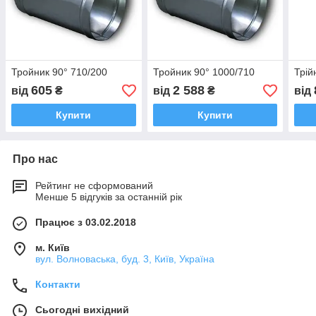
Тройник 90° 710/200
Тройник 90° 1000/710
Трій
605
2 588
від
₴
від
₴
від
Купити
Купити
Про нас
Рейтинг не сформований
Менше 5 відгуків за останній рік
Працює з 03.02.2018
м. Київ
вул. Волноваська, буд. 3, Київ, Україна
Контакти
Сьогодні вихідний