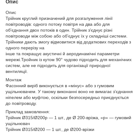
Опис
Опис
Трійник круглий призначений для розгалуження лінії
повітроводів: одного потоку повітря на два або для
об'єднання двох потоків в один. Трійник з'єднує різні
повітроводи між собою або об'єднує їх у складніші системи.
Трійники дають змогу відмовитися від додаткових переходів з
одного перерізу на
інше та покращує акустичні й аеродинамічні параметри
мережі.Тройник із кутом 90° чудово підходить для механічних
систем, але не підходить для організації природної
вентиляції.
Монтаж
Фасонний виріб виконується в «мінус» або з гумовим
ущільнювачем. У такому виконанні воно не вимагає з'єднання
ніпелем або муфтою, оскільки безпосередньо приєднується
до повітроводу.
Приклад замовлення:
Трійник Ø315/Ø200р — 1 шт., де Ø 200-врізка, «р» — гумовий
ущільнювач
Трійник Ø315/Ø200 — 1 шт., де Ø200-врізки