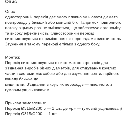
Опис
Опис
односторонній перехід дає змогу плавно змінювати діаметр
повітроводу у більший або менший бік. Напрямок повітряного
потоку в цьому разі не змінюється, що забезпечує ергономіку
та високу ефективність. Односторонній перехід
використовується в приміщеннях із перепадами висоти стель.
Звуження в такому переході є тільки з одного боку.
Монтаж
Перехід використовується в системах повітроводів для
з'єднання виробів різних діаметрів, для стикування круглих
частин системи між собою або для звуження вентиляційного
каналу ближче до
кінця гілки. З'єднання в круглих переходів — ніпелясте, з
гумовим ущільнювачем.
Приклад замовлення:
Перехід Ø315/Ø200 р — 1 шт., де «р» — гумовий ущільнювач)
Перехід Ø315/Ø200 — 1 шт.