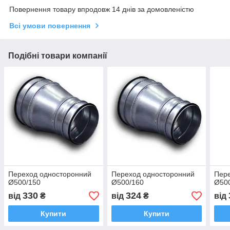
Повернення товару впродовж 14 днів за домовленістю
Всі умови повернення
Подібні товари компанії
Переход односторонний
Переход односторонний
Пер
Ø500/150
Ø500/160
Ø50
330
324
від
₴
від
₴
від
Купити
Купити