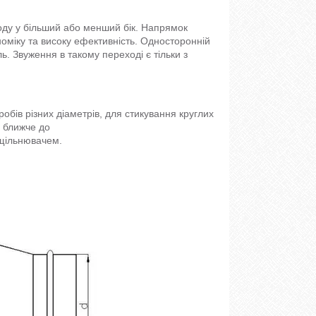
оду у більший або менший бік. Напрямок
номіку та високу ефективність. Односторонній
. Звуження в такому переході є тільки з
обів різних діаметрів, для стикування круглих
 ближче до
ущільнювачем.