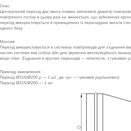
Опис
Центральний перехід дає змогу плавно змінювати діаметр повітров
повітряного потоку в цьому разі не змінюється, що забезпечує ерго
перехід використовується в приміщеннях із перепадами висоти стель
одного боку.
Монтаж
Перехід використовується в системах повітроводів для з'єднання вир
частин системи між собою або для звуження вентиляційного каналу
кінця гілки. З'єднання в круглих переходів — ніпелясте, з гумовим 
Приклад замовлення:
Перехід Ø315/Ø200 р — 1 шт., де «р» — гумовий ущільнювач)
Перехід Ø315/Ø200 — 1 шт.