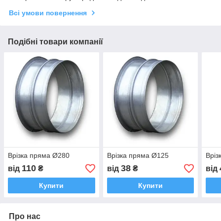
Всі умови повернення
Подібні товари компанії
Врізка пряма Ø280
Врізка пряма Ø125
Вріз
110
38
від
₴
від
₴
від
Купити
Купити
Про нас