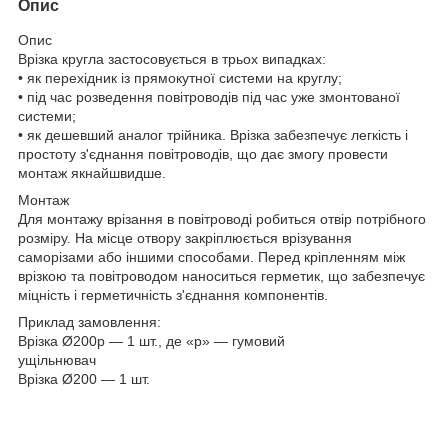
Опис
Опис
Врізка кругла застосовується в трьох випадках:
• як перехідник із прямокутної системи на круглу;
• під час розведення повітроводів під час уже змонтованої
системи;
• як дешевший аналог трійника. Врізка забезпечує легкість і
простоту з'єднання повітроводів, що дає змогу провести
монтаж якнайшвидше.
Монтаж
Для монтажу врізання в повітроводі робиться отвір потрібного
розміру. На місце отвору закріплюється врізування
саморізами або іншими способами. Перед кріпленням між
врізкою та повітроводом наноситься герметик, що забезпечує
міцність і герметичність з'єднання компонентів.
Приклад замовлення:
Врізка Ø200р — 1 шт., де «р» — гумовий
ущільнювач
Врізка Ø200 — 1 шт.