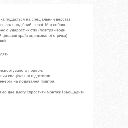
яка подається на спеціальний верстат і
в спіралеподібний, зовні. Між собою
ною ударостійкістю (повітряніводи
іксації країв оцинкованої стрічки).
ції.
вляти
нспортуваного повітря.
ючи спеціальної підготовки.
енергії на подавання повітря.
само дає змогу спростити монтаж і заощадити