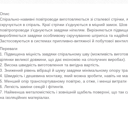
Опис
Спірально-навивні повітроводи виготовляються зі сталевої стрічки, 
скручується в спіраль. Краї стрічки з'єднуються в міцний замок. Шо
повітропроводи з'єднуються завдяки ніпелям. Вирізняються підвище
виробляються завдяки особливому скручуванню штрипса та надійній ф
Застосовуються в системах припливно-витяжної й побутової вентиля
Переваги
1. Підвищена міцність завдяки спіральному шву (можливість вигото
ділянки великої довжини, що дає економію на сполучних виробах).
2. Висока швидкість виготовлення та вигідна вартість.
3. Знижений рівень вібрації й шуму завдяки мінімальному опору тра
4. Швидкість і дешевина монтажу, який можна зробити, навіть не ма
5. Менший опір транспортуваному повітрю, а отже, і менші витрати 
6. Легкість заміни секцій і фітингів.
7. Найменша металомісткість і зовнішній щабель поверхні, що так 
на ізоляційних матеріалах.