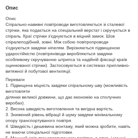
Опис
Опис
Спірально-навивні повітроводи виготовляються зі сталевої
стрічки, яка подається на спеціальний верстат і скручується в
спіраль. Краї стрічки з'єднуються в міцний замок. Шов
спіралеподібний, зовні. Між собою повітропроводи
з'єднуються завдяки ніпелям. Вирізняються підвищеною
ударостійкістю (повітряніводи виробляються завдяки
особливому скручуванню штрипса та надійній фіксації країв
оцинкованої стрічки). Застосовуються в системах припливно-
витяжної й побутової вентиляції.
Переваги
1. Підвищена міцність завдяки спіральному шву (можливість
виготовляти
ділянки великої довжини, що дає економію на сполучних
виробах).
2. Висока швидкість виготовлення та вигідна вартість.
3. Знижений рівень вібрації й шуму завдяки мінімальному
опору транспортуваного повітря.
4. Швидкість і дешевина монтажу, який можна зробити, навіть
не маючи спеціальної підготовки.
5. Менший опір транспортуваному повітрю, а отже, і менші