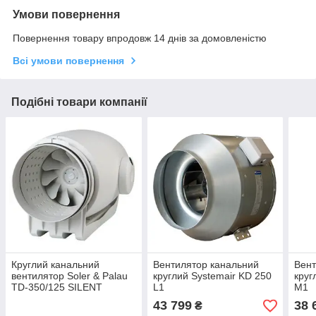
Умови повернення
Повернення товару впродовж 14 днів за домовленістю
Всі умови повернення
Подібні товари компанії
Круглий канальний
Вентилятор канальний
Вент
вентилятор Soler & Palau
круглий Systemair KD 250
круг
TD-350/125 SILENT
L1
M1
ECOWATT
43 799
38 
₴