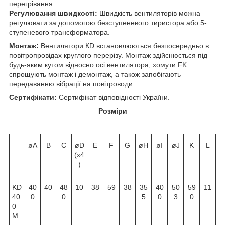
перегрівання.
Регулювання швидкості:
Швидкість вентиляторів можна
регулювати за допомогою безступеневого тиристора або 5-
ступеневого трансформатора.
Монтаж:
Вентилятори КD встановлюються безпосередньо в
повітропровідах круглого перерізу. Монтаж здійснюється під
будь-яким кутом відносно осі вентилятора, хомути FK
спрощують монтаж і демонтаж, а також запобігають
передаванню вібрації на повітроводи.
Сертифікати:
Сертифікат відповідності України.
Розміри
øA
B
C
øD
E
F
G
øH
øI
øJ
K
L
(x4
)
KD
40
40
48
10
38
59
38
35
40
50
59
11
40
0
0
5
0
3
0
0
M