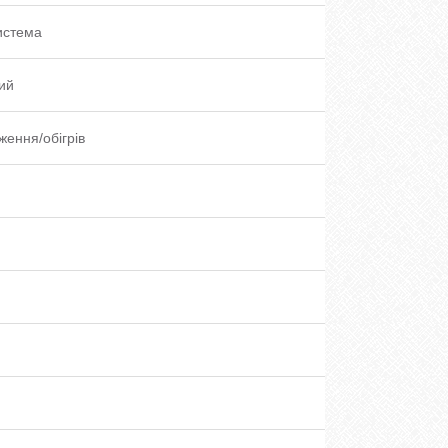
истема
ий
ення/обігрів