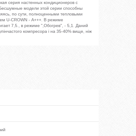
ая серия настенных кондиционеров с
. Бесшумные модели этой серии способны
яясь, по сути, полноценными тепловыми
стем U-CROWN - А+++. В режиме
ет 7,5., в режиме ",Обогрев", - 5,1. Даний
упінчастого компресора і на 35-40% вище, ніж
вий