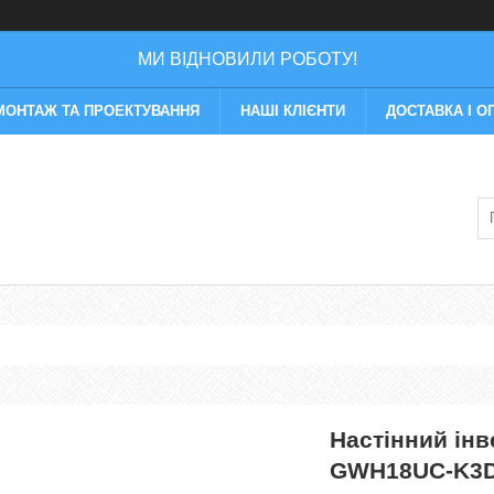
МИ ВІДНОВИЛИ РОБОТУ!
МОНТАЖ ТА ПРОЕКТУВАННЯ
НАШІ КЛІЄНТИ
ДОСТАВКА І О
Настінний ін
GWH18UC-K3