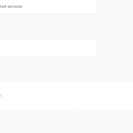
тий металік
і