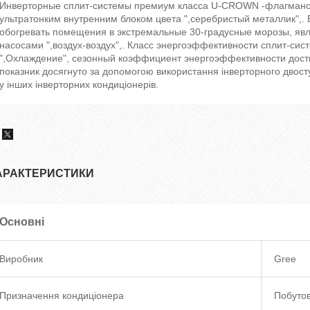
Инверторные сплит-системы премиум класса U-CROWN -флагманск
ультратонким внутренним блоком цвета ",серебристый металлик",
обогревать помещения в экстремальные 30-градусные морозы, явл
насосами ",воздух-воздух",. Класс энергоэффективности сплит-си
",Охлаждение", сезонный коэффициент энергоэффективности достига
показник досягнуто за допомогою використання інверторного двост
у інших інверторних кондиціонерів.
АРАКТЕРИСТИКИ
Основні
Виробник
Gree
Призначення кондиціонера
Побуто