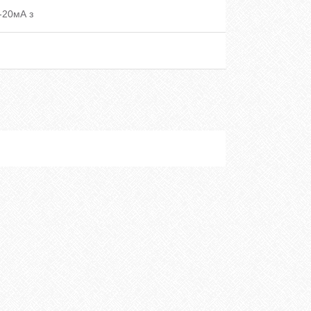
-20мА з