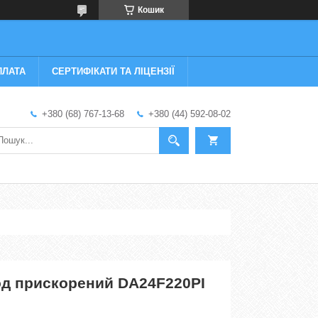
Кошик
ПЛАТА
СЕРТИФІКАТИ ТА ЛІЦЕНЗІЇ
+380 (68) 767-13-68
+380 (44) 592-08-02
д прискорений DA24F220PI