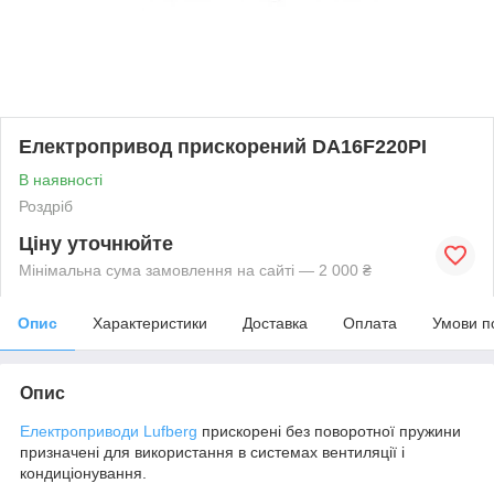
Електропривод прискорений DA16F220PI
В наявності
Роздріб
Ціну уточнюйте
Мінімальна сума замовлення на сайті — 2 000 ₴
Опис
Характеристики
Доставка
Оплата
Умови п
Опис
Електроприводи Lufberg
прискорені без поворотної пружини
призначені для використання в системах вентиляції і
кондиціонування.