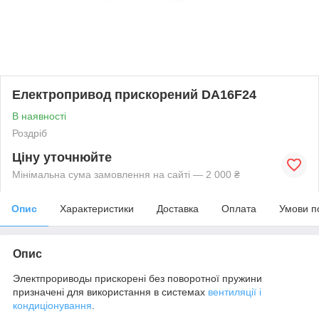
Електропривод прискорений DA16F24
В наявності
Роздріб
Ціну уточнюйте
Мінімальна сума замовлення на сайті — 2 000 ₴
Опис
Характеристики
Доставка
Оплата
Умови п
Опис
Электпрориводы прискорені без поворотної пружини
призначені для використання в системах
вентиляції і
кондиціонування
.