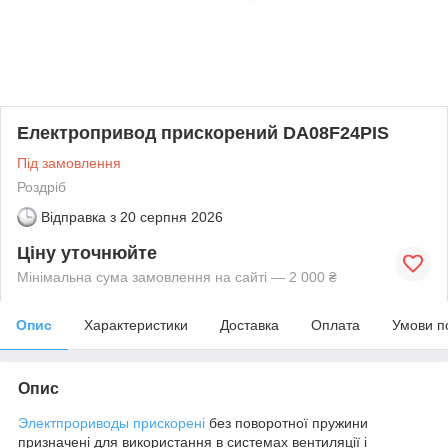
Електропривод прискорений DA08F24PIS
Під замовлення
Роздріб
Відправка з
20 серпня 2026
Ціну уточнюйте
Мінімальна сума замовлення на сайті — 2 000 ₴
Опис
Характеристики
Доставка
Оплата
Умови п
Опис
Электпрориводы прискорені
без поворотної пружини
призначені для використання в системах вентиляції і