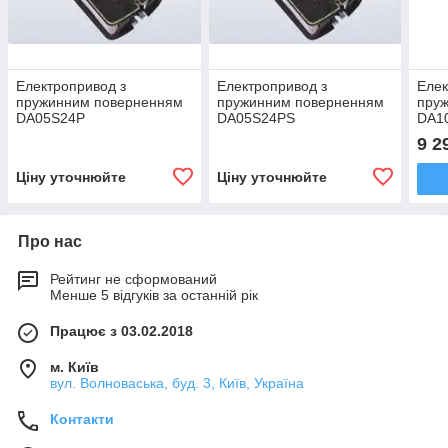
Електропривод з
Електропривод з
Елек
пружинним поверненням
пружинним поверненням
пру
DA05S24P
DA05S24PS
DA1
9 2
Ціну уточнюйте
Ціну уточнюйте
Про нас
Рейтинг не сформований
Менше 5 відгуків за останній рік
Працює з 03.02.2018
м. Київ
вул. Волноваська, буд. 3, Київ, Україна
Контакти