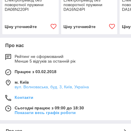
Електропривод без
Електропривод без
Елек
поворотної пружини
поворотної пружини
пово
DA08N220PI
DA16N24PI
DA1
Ціну уточнюйте
Ціну уточнюйте
Цін
Про нас
Рейтинг не сформований
Менше 5 відгуків за останній рік
Працює з 03.02.2018
м. Київ
вул. Волноваська, буд. 3, Київ, Україна
Контакти
Сьогодні працює з 09:00 до 18:30
Показати весь графік роботи
Про нас