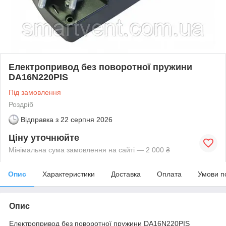
Електропривод без поворотної пружини
DA16N220PIS
Під замовлення
Роздріб
Відправка з
22 серпня 2026
Ціну уточнюйте
Мінімальна сума замовлення на сайті — 2 000 ₴
Опис
Характеристики
Доставка
Оплата
Умови п
Опис
Електропривод без поворотної пружини DA16N220PIS